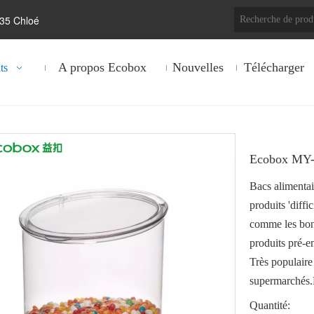
35 Chloé
A propos Ecobox
Nouvelles
Télécharger
ts
Ecobox MY-0
Bacs alimentai
produits 'diffic
comme les bonbo
produits pré-e
Très populaire
supermarchés.
Quantité: