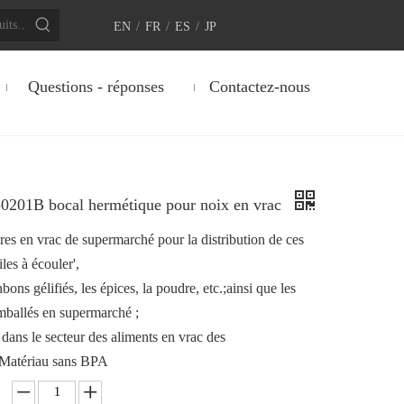
EN
/
FR
/
ES
/
JP
Questions - réponses
Contactez-nous
201B bocal hermétique pour noix en vrac
res en vrac de supermarché pour la distribution de ces
iles à écouler',
ns gélifiés, les épices, la poudre, etc.;ainsi que les
mballés en supermarché ;
 dans le secteur des aliments en vrac des
Matériau sans BPA