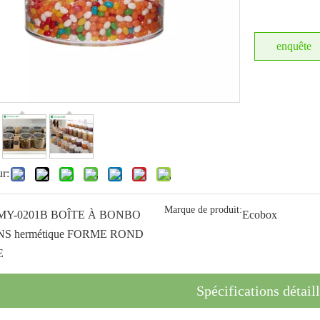
enquête
ur:
Marque de produit:
MY-0201B BOÎTE À BONBO
Ecobox
NS hermétique FORME ROND
E
Spécifications détail