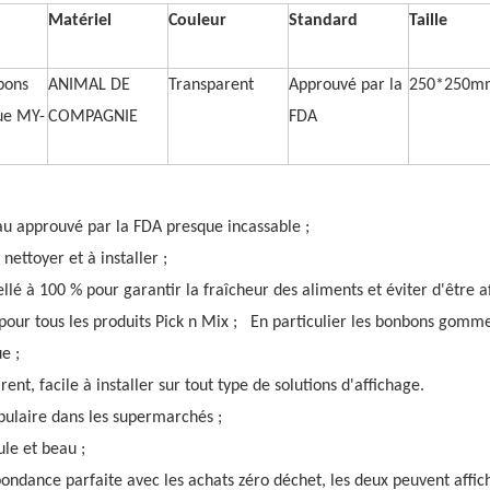
Matériel
Couleur
Standard
Taille
bons
ANIMAL DE
Transparent
Approuvé par la
250*250m
ue MY-
COMPAGNIE
FDA
au approuvé par la FDA presque incassable ;
à nettoyer et à installer ;
ellé à 100 % pour garantir la fraîcheur des aliments et éviter d'être af
 pour tous les produits Pick n Mix ; En particulier les bonbons gom
ue ;
rent, facile à installer sur tout type de solutions d'affichage.
pulaire dans les supermarchés ;
le et beau ;
pondance parfaite avec les achats zéro déchet, les deux peuvent affi