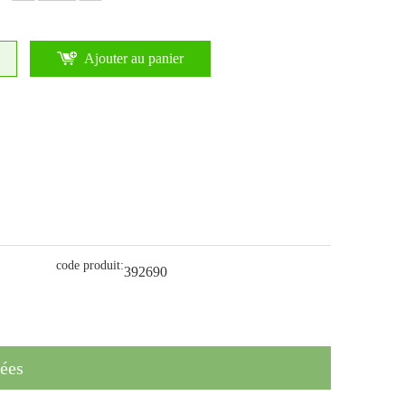
Ajouter au panier
code produit:
392690
lées