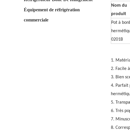
Nom du
Équipement de réfrigération
produit
commerciale
Pot à bon
hermétiq
0201B
1. Matéri
2. Facile 
3. Bien sc
4. Parfait
hermétiq
5
. Transpa
6. Très po
7. Minuscu
8. Corres