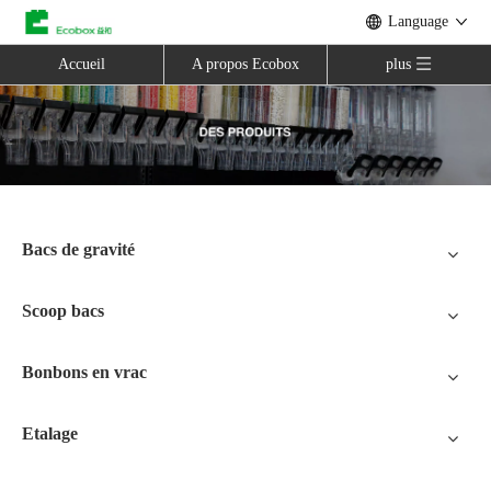
Language
Accueil
A propos Ecobox
plus
Bacs de gravité
Scoop bacs
Bonbons en vrac
Etalage