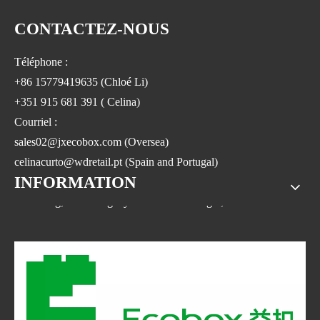
CONTACTEZ-NOUS
Téléphone :
+86 15779419635 (Chloé Li)
+351 915 681 391 ( Celina)
Courriel :
sales02@jxecobox.com (Oversea)
celinacurto@wdretail.pt (Spain and Portugal)
INFORMATION
Adresse : n° 1533, n° 2 Jinsha Road, Xiaolan ETDZ, comté de
Nanchang, Nanchangcity.Province du Jiangxi, Chine