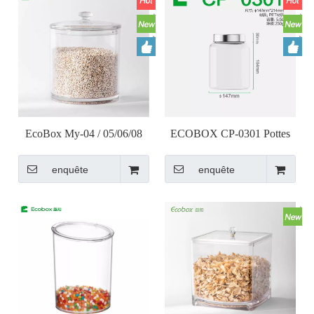
EcoBox My-04 / 05/06/08
ECOBOX CP-0301 Pottes
Pot de bacs en vrac
de noix en vrac étanche à l'air
enquête
enquête
hermétique