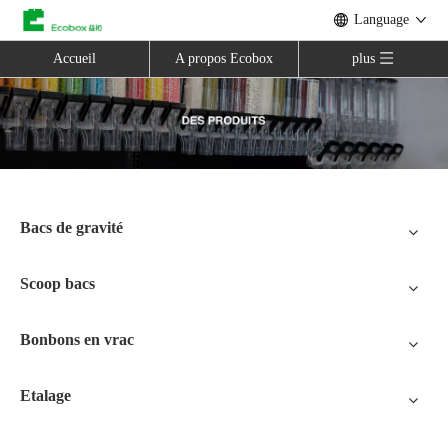
Language
Accueil
A propos Ecobox
plus
Bacs de gravité
Scoop bacs
Bonbons en vrac
Etalage