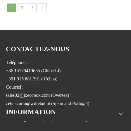
1
2
3
»
CONTACTEZ-NOUS
Téléphone :
+86 15779419635 (Chloé Li)
+351 915 681 391 ( Celina)
Courriel :
sales02@jxecobox.com (Oversea)
celinacurto@wdretail.pt (Spain and Portugal)
INFORMATION
Adresse : n° 1533, n° 2 Jinsha Road, Xiaolan ETDZ, comté de
Nanchang, Nanchangcity.Province du Jiangxi, Chine