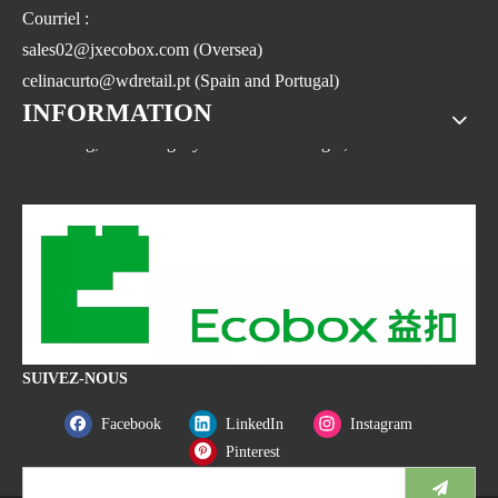
Courriel :
sales02@jxecobox.com (Oversea)
celinacurto@wdretail.pt (Spain and Portugal)
INFORMATION
Adresse : n° 1533, n° 2 Jinsha Road, Xiaolan ETDZ, comté de
Nanchang, Nanchangcity.Province du Jiangxi, Chine
SUIVEZ-NOUS
Facebook
LinkedIn
Instagram
Pinterest