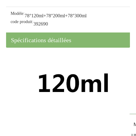
Modèle:
78°120ml+78°200ml+78°300ml
code produit:
392690
Spécifications détaillées