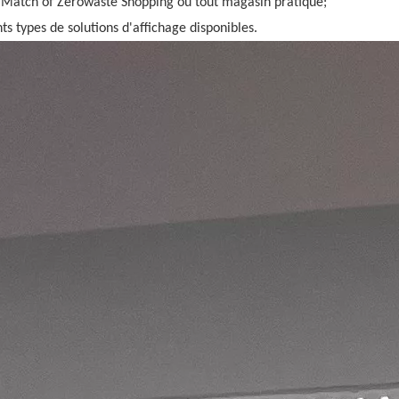
t Match of Zerowaste Shopping ou tout magasin pratique;
nts types de solutions d'affichage disponibles.