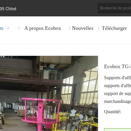
35 Chloé
A propos Ecobox
Nouvelles
Télécharger
ts
Ecobox TG-2
Supports d'aff
supports d'aff
support de sup
marchandisage
Quantité: