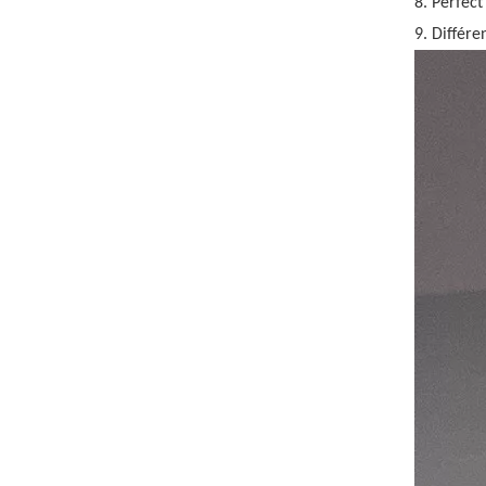
8. Perfec
9. Différe